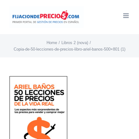
Skip
to
content
Home
Libros 2 (nova)
Copia-de-50-lecciones-de-precios-libro-ariel-banos-500×801 (1)