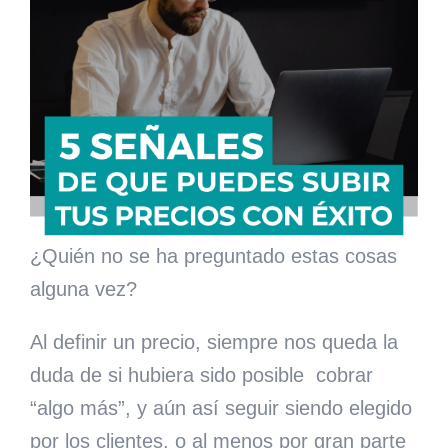
¿Quién no se ha preguntado estas cosas
alguna vez?
Al definir un precio, siempre nos queda la
duda de si hubiera sido posible
cobrar
“algo más”, y aún así seguir siendo elegido
por los clientes, o al menos por gran parte